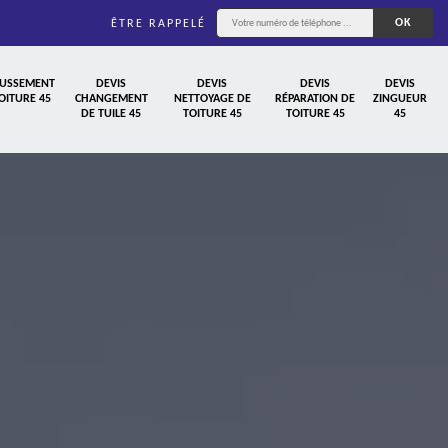
ÊTRE RAPPELÉ
USSEMENT
DEVIS
DEVIS
DEVIS
DEVIS
OITURE 45
CHANGEMENT
NETTOYAGE DE
RÉPARATION DE
ZINGUEUR
DE TUILE 45
TOITURE 45
TOITURE 45
45