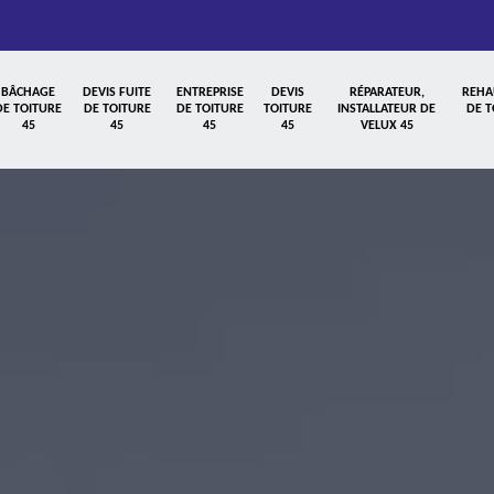
BÂCHAGE
DEVIS FUITE
ENTREPRISE
DEVIS
RÉPARATEUR,
REHA
DE TOITURE
DE TOITURE
DE TOITURE
TOITURE
INSTALLATEUR DE
DE T
45
45
45
45
VELUX 45