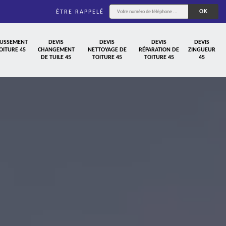
ÊTRE RAPPELÉ
USSEMENT
DEVIS
DEVIS
DEVIS
DEVIS
OITURE 45
CHANGEMENT
NETTOYAGE DE
RÉPARATION DE
ZINGUEUR
DE TUILE 45
TOITURE 45
TOITURE 45
45