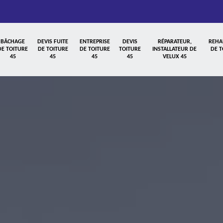
BÂCHAGE
DEVIS FUITE
ENTREPRISE
DEVIS
RÉPARATEUR,
REHA
DE TOITURE
DE TOITURE
DE TOITURE
TOITURE
INSTALLATEUR DE
DE T
45
45
45
45
VELUX 45