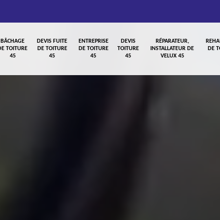
BÂCHAGE
DEVIS FUITE
ENTREPRISE
DEVIS
RÉPARATEUR,
REHA
DE TOITURE
DE TOITURE
DE TOITURE
TOITURE
INSTALLATEUR DE
DE T
45
45
45
45
VELUX 45