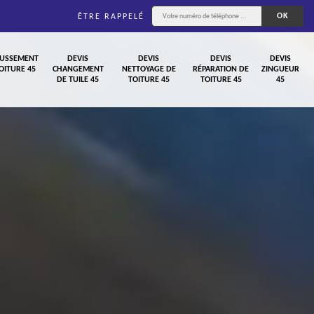
ÊTRE RAPPELÉ
USSEMENT
DEVIS
DEVIS
DEVIS
DEVIS
OITURE 45
CHANGEMENT
NETTOYAGE DE
RÉPARATION DE
ZINGUEUR
DE TUILE 45
TOITURE 45
TOITURE 45
45