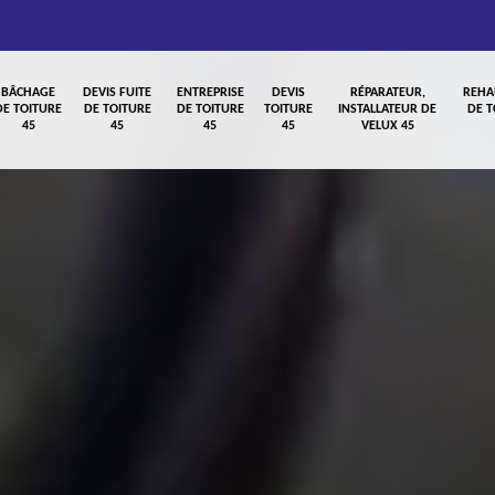
BÂCHAGE
DEVIS FUITE
ENTREPRISE
DEVIS
RÉPARATEUR,
REHA
DE TOITURE
DE TOITURE
DE TOITURE
TOITURE
INSTALLATEUR DE
DE T
45
45
45
45
VELUX 45