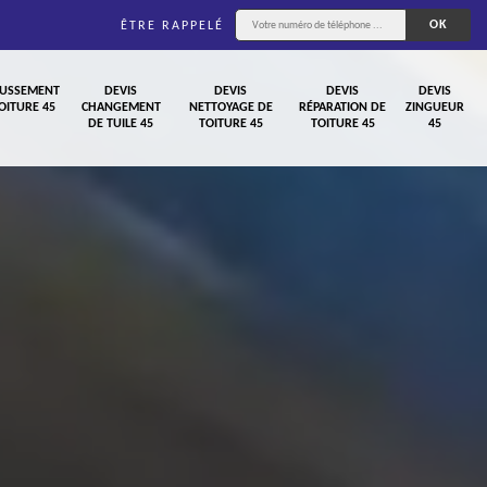
ÊTRE RAPPELÉ
USSEMENT
DEVIS
DEVIS
DEVIS
DEVIS
OITURE 45
CHANGEMENT
NETTOYAGE DE
RÉPARATION DE
ZINGUEUR
DE TUILE 45
TOITURE 45
TOITURE 45
45