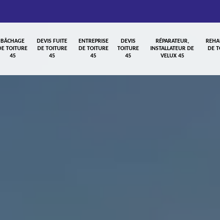
BÂCHAGE
DEVIS FUITE
ENTREPRISE
DEVIS
RÉPARATEUR,
REHA
DE TOITURE
DE TOITURE
DE TOITURE
TOITURE
INSTALLATEUR DE
DE T
45
45
45
45
VELUX 45