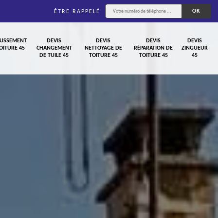
ÊTRE RAPPELÉ
USSEMENT
DEVIS
DEVIS
DEVIS
DEVIS
OITURE 45
CHANGEMENT
NETTOYAGE DE
RÉPARATION DE
ZINGUEUR
DE TUILE 45
TOITURE 45
TOITURE 45
45