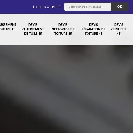
ÊTRE RAPPELÉ
USSEMENT
DEVIS
DEVIS
DEVIS
DEVIS
OITURE 45
CHANGEMENT
NETTOYAGE DE
RÉPARATION DE
ZINGUEUR
DE TUILE 45
TOITURE 45
TOITURE 45
45