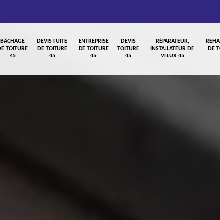
BÂCHAGE
DEVIS FUITE
ENTREPRISE
DEVIS
RÉPARATEUR,
REHA
DE TOITURE
DE TOITURE
DE TOITURE
TOITURE
INSTALLATEUR DE
DE T
45
45
45
45
VELUX 45