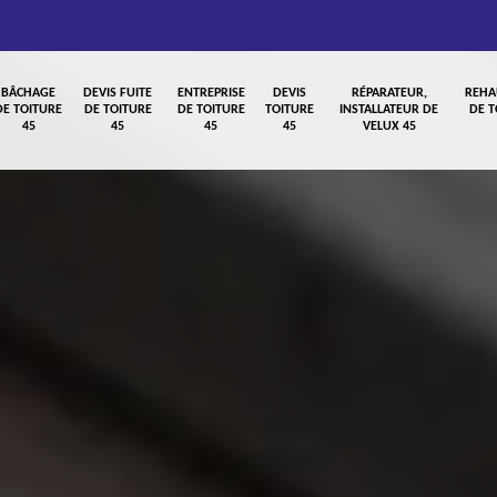
BÂCHAGE
DEVIS FUITE
ENTREPRISE
DEVIS
RÉPARATEUR,
REHA
DE TOITURE
DE TOITURE
DE TOITURE
TOITURE
INSTALLATEUR DE
DE T
45
45
45
45
VELUX 45