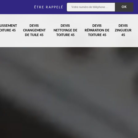
ÊTRE RAPPELÉ
USSEMENT
DEVIS
DEVIS
DEVIS
DEVIS
OITURE 45
CHANGEMENT
NETTOYAGE DE
RÉPARATION DE
ZINGUEUR
DE TUILE 45
TOITURE 45
TOITURE 45
45