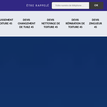
ÊTRE RAPPELÉ
USSEMENT
DEVIS
DEVIS
DEVIS
DEVIS
OITURE 45
CHANGEMENT
NETTOYAGE DE
RÉPARATION DE
ZINGUEUR
DE TUILE 45
TOITURE 45
TOITURE 45
45