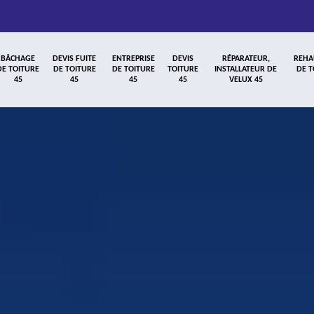
BÂCHAGE
DEVIS FUITE
ENTREPRISE
DEVIS
RÉPARATEUR,
REHA
DE TOITURE
DE TOITURE
DE TOITURE
TOITURE
INSTALLATEUR DE
DE T
45
45
45
45
VELUX 45