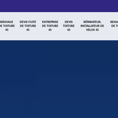
BÂCHAGE
DEVIS FUITE
ENTREPRISE
DEVIS
RÉPARATEUR,
REHA
DE TOITURE
DE TOITURE
DE TOITURE
TOITURE
INSTALLATEUR DE
DE T
45
45
45
45
VELUX 45