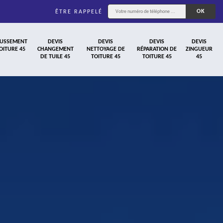
ÊTRE RAPPELÉ
USSEMENT
DEVIS
DEVIS
DEVIS
DEVIS
OITURE 45
CHANGEMENT
NETTOYAGE DE
RÉPARATION DE
ZINGUEUR
DE TUILE 45
TOITURE 45
TOITURE 45
45