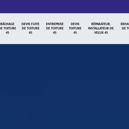
BÂCHAGE
DEVIS FUITE
ENTREPRISE
DEVIS
RÉPARATEUR,
REHA
DE TOITURE
DE TOITURE
DE TOITURE
TOITURE
INSTALLATEUR DE
DE T
45
45
45
45
VELUX 45