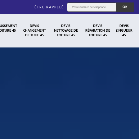
ÊTRE RAPPELÉ
USSEMENT
DEVIS
DEVIS
DEVIS
DEVIS
OITURE 45
CHANGEMENT
NETTOYAGE DE
RÉPARATION DE
ZINGUEUR
DE TUILE 45
TOITURE 45
TOITURE 45
45