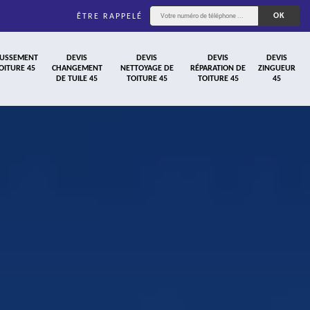
ÊTRE RAPPELÉ
USSEMENT
DEVIS
DEVIS
DEVIS
DEVIS
OITURE 45
CHANGEMENT
NETTOYAGE DE
RÉPARATION DE
ZINGUEUR
DE TUILE 45
TOITURE 45
TOITURE 45
45