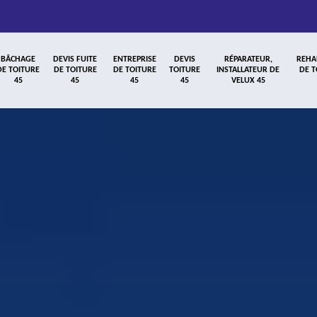
BÂCHAGE
DEVIS FUITE
ENTREPRISE
DEVIS
RÉPARATEUR,
REHA
DE TOITURE
DE TOITURE
DE TOITURE
TOITURE
INSTALLATEUR DE
DE T
45
45
45
45
VELUX 45