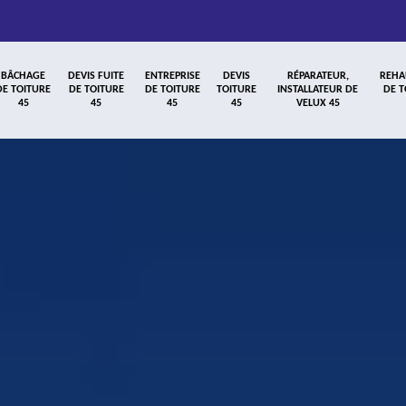
BÂCHAGE
DEVIS FUITE
ENTREPRISE
DEVIS
RÉPARATEUR,
REHA
DE TOITURE
DE TOITURE
DE TOITURE
TOITURE
INSTALLATEUR DE
DE T
45
45
45
45
VELUX 45