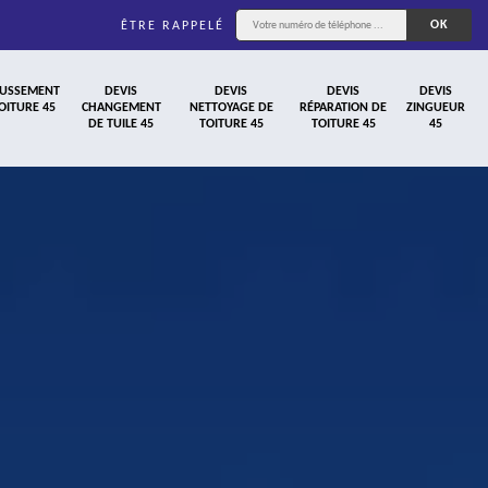
ÊTRE RAPPELÉ
USSEMENT
DEVIS
DEVIS
DEVIS
DEVIS
OITURE 45
CHANGEMENT
NETTOYAGE DE
RÉPARATION DE
ZINGUEUR
DE TUILE 45
TOITURE 45
TOITURE 45
45