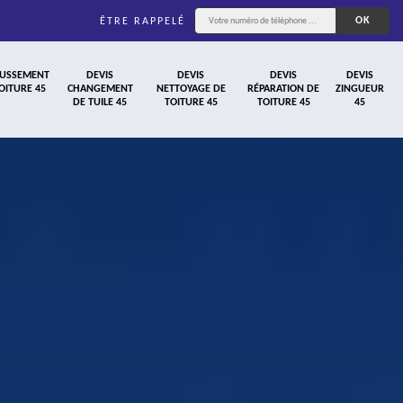
ÊTRE RAPPELÉ
USSEMENT
DEVIS
DEVIS
DEVIS
DEVIS
OITURE 45
CHANGEMENT
NETTOYAGE DE
RÉPARATION DE
ZINGUEUR
DE TUILE 45
TOITURE 45
TOITURE 45
45