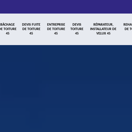
BÂCHAGE
DEVIS FUITE
ENTREPRISE
DEVIS
RÉPARATEUR,
REHA
DE TOITURE
DE TOITURE
DE TOITURE
TOITURE
INSTALLATEUR DE
DE T
45
45
45
45
VELUX 45