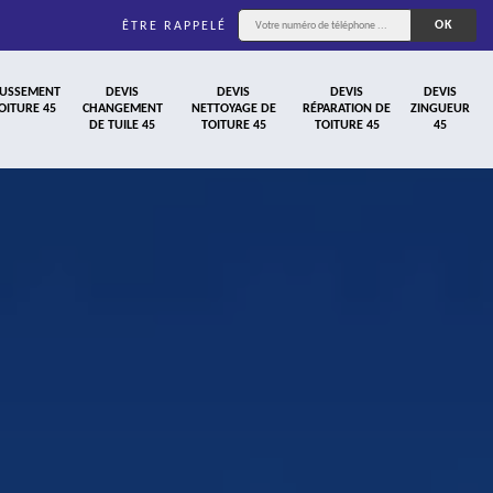
ÊTRE RAPPELÉ
USSEMENT
DEVIS
DEVIS
DEVIS
DEVIS
OITURE 45
CHANGEMENT
NETTOYAGE DE
RÉPARATION DE
ZINGUEUR
DE TUILE 45
TOITURE 45
TOITURE 45
45