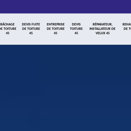
BÂCHAGE
DEVIS FUITE
ENTREPRISE
DEVIS
RÉPARATEUR,
REHA
DE TOITURE
DE TOITURE
DE TOITURE
TOITURE
INSTALLATEUR DE
DE T
45
45
45
45
VELUX 45