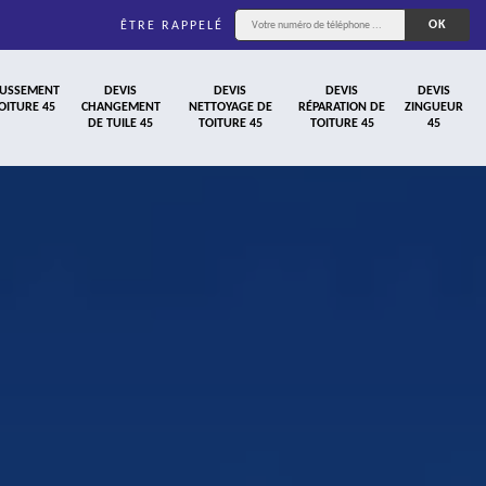
ÊTRE RAPPELÉ
USSEMENT
DEVIS
DEVIS
DEVIS
DEVIS
OITURE 45
CHANGEMENT
NETTOYAGE DE
RÉPARATION DE
ZINGUEUR
DE TUILE 45
TOITURE 45
TOITURE 45
45