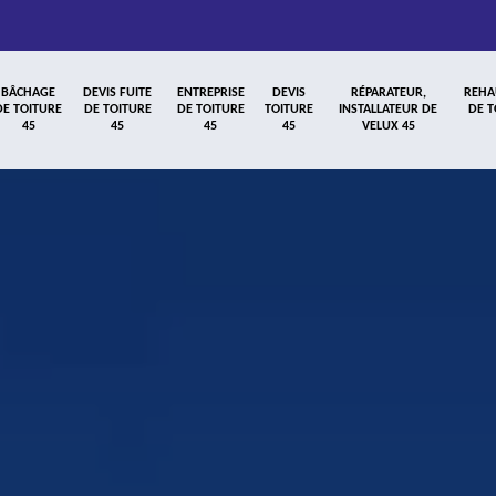
BÂCHAGE
DEVIS FUITE
ENTREPRISE
DEVIS
RÉPARATEUR,
REHA
DE TOITURE
DE TOITURE
DE TOITURE
TOITURE
INSTALLATEUR DE
DE T
45
45
45
45
VELUX 45