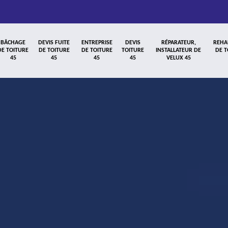
BÂCHAGE
DEVIS FUITE
ENTREPRISE
DEVIS
RÉPARATEUR,
REHA
DE TOITURE
DE TOITURE
DE TOITURE
TOITURE
INSTALLATEUR DE
DE T
45
45
45
45
VELUX 45