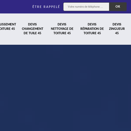
ÊTRE RAPPELÉ
USSEMENT
DEVIS
DEVIS
DEVIS
DEVIS
OITURE 45
CHANGEMENT
NETTOYAGE DE
RÉPARATION DE
ZINGUEUR
DE TUILE 45
TOITURE 45
TOITURE 45
45