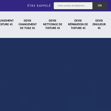
ÊTRE RAPPELÉ
USSEMENT
DEVIS
DEVIS
DEVIS
DEVIS
OITURE 45
CHANGEMENT
NETTOYAGE DE
RÉPARATION DE
ZINGUEUR
DE TUILE 45
TOITURE 45
TOITURE 45
45