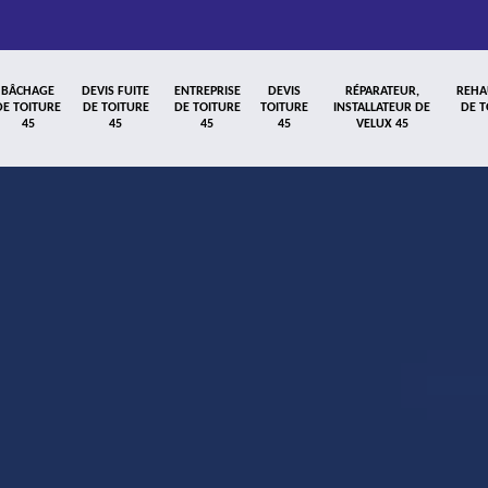
BÂCHAGE
DEVIS FUITE
ENTREPRISE
DEVIS
RÉPARATEUR,
REHA
DE TOITURE
DE TOITURE
DE TOITURE
TOITURE
INSTALLATEUR DE
DE T
45
45
45
45
VELUX 45