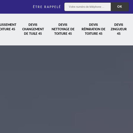
ÊTRE RAPPELÉ
USSEMENT
DEVIS
DEVIS
DEVIS
DEVIS
OITURE 45
CHANGEMENT
NETTOYAGE DE
RÉPARATION DE
ZINGUEUR
DE TUILE 45
TOITURE 45
TOITURE 45
45