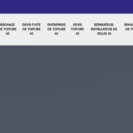
BÂCHAGE
DEVIS FUITE
ENTREPRISE
DEVIS
RÉPARATEUR,
REHA
DE TOITURE
DE TOITURE
DE TOITURE
TOITURE
INSTALLATEUR DE
DE T
45
45
45
45
VELUX 45