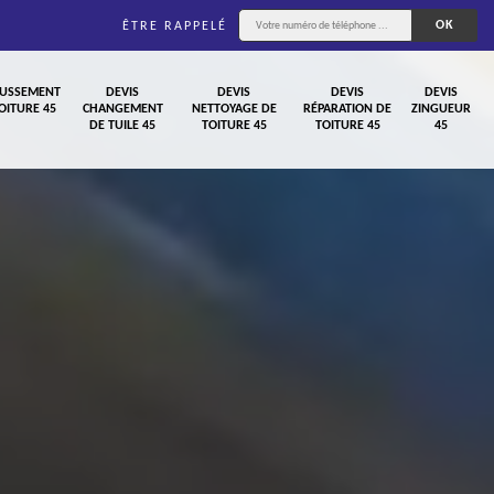
ÊTRE RAPPELÉ
USSEMENT
DEVIS
DEVIS
DEVIS
DEVIS
OITURE 45
CHANGEMENT
NETTOYAGE DE
RÉPARATION DE
ZINGUEUR
DE TUILE 45
TOITURE 45
TOITURE 45
45