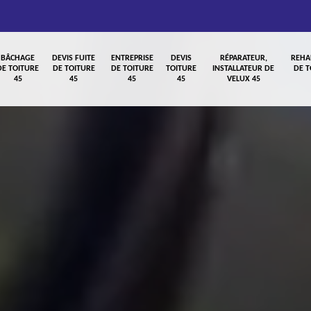
BÂCHAGE
DEVIS FUITE
ENTREPRISE
DEVIS
RÉPARATEUR,
REHA
DE TOITURE
DE TOITURE
DE TOITURE
TOITURE
INSTALLATEUR DE
DE T
45
45
45
45
VELUX 45